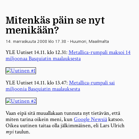
Mitenkäs päin se nyt
menikään?
14. marraskuuta 2008 klo 17.38
-
Huumori
,
Maailmalta
YLE Uutiset 14.11. klo 12.31:
Metallica-rumpali maksoi 14
miljoonaa Basquiatin maalauksesta
YLE Uutiset 14.11. klo 13.47:
Metallica-rumpali sai
miljoonia Basquiatin maalauksesta
Vaan eipä sitä muuallakaan tunnuta nyt tietävän, että
miten tarina oikein meni, kun
Google Newsiä
katsoo.
Oikea uutinen taitaa olla jälkimmäinen, eli Lars Ulrich
myi
taulun.