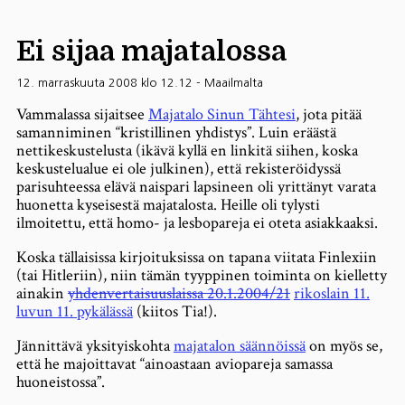
Ei sijaa majatalossa
12. marraskuuta 2008 klo 12.12
-
Maailmalta
Vammalassa sijaitsee
Majatalo Sinun Tähtesi
, jota pitää
samanniminen “kristillinen yhdistys”. Luin eräästä
nettikeskustelusta (ikävä kyllä en linkitä siihen, koska
keskustelualue ei ole julkinen), että rekisteröidyssä
parisuhteessa elävä naispari lapsineen oli yrittänyt varata
huonetta kyseisestä majatalosta. Heille oli tylysti
ilmoitettu, että homo- ja lesbopareja ei oteta asiakkaaksi.
Koska tällaisissa kirjoituksissa on tapana viitata Finlexiin
(tai Hitleriin), niin tämän tyyppinen toiminta on kielletty
ainakin
yhdenvertaisuuslaissa 20.1.2004/21
rikoslain 11.
luvun 11. pykälässä
(kiitos Tia!).
Jännittävä yksityiskohta
majatalon säännöissä
on myös se,
että he majoittavat “ainoastaan aviopareja samassa
huoneistossa”.