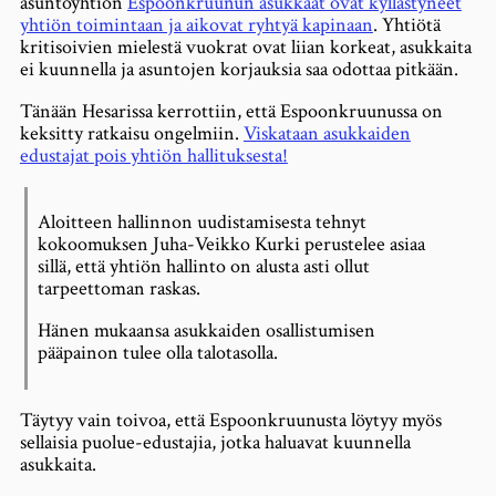
asuntoyhtiön
Espoonkruunun asukkaat ovat kyllästyneet
yhtiön toimintaan ja aikovat ryhtyä kapinaan
. Yhtiötä
kritisoivien mielestä vuokrat ovat liian korkeat, asukkaita
ei kuunnella ja asuntojen korjauksia saa odottaa pitkään.
Tänään Hesarissa kerrottiin, että Espoonkruunussa on
keksitty ratkaisu ongelmiin.
Viskataan asukkaiden
edustajat pois yhtiön hallituksesta!
Aloitteen hallinnon uudistamisesta tehnyt
kokoomuksen Juha-Veikko Kurki perustelee asiaa
sillä, että yhtiön hallinto on alusta asti ollut
tarpeettoman raskas.
Hänen mukaansa asukkaiden osallistumisen
pääpainon tulee olla talotasolla.
Täytyy vain toivoa, että Espoonkruunusta löytyy myös
sellaisia puolue-edustajia, jotka haluavat kuunnella
asukkaita.