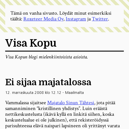
Tämä on vanha sivusto. Löydät minut esimerkiksi
täältä:
Roxeteer Media Oy
,
Instagram
ja
Twitter
.
Visa Kopu
Visa Kopun blogi mielenkiintoisista asioista.
Ei sijaa majatalossa
12. marraskuuta 2008 klo 12.12
-
Maailmalta
Vammalassa sijaitsee
Majatalo Sinun Tähtesi
, jota pitää
samanniminen “kristillinen yhdistys”. Luin eräästä
nettikeskustelusta (ikävä kyllä en linkitä siihen, koska
keskustelualue ei ole julkinen), että rekisteröidyssä
parisuhteessa elävä naispari lapsineen oli yrittänyt varata