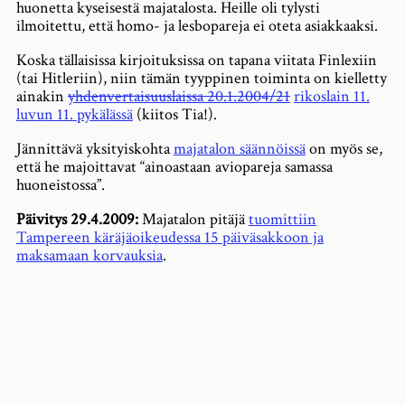
huonetta kyseisestä majatalosta. Heille oli tylysti
ilmoitettu, että homo- ja lesbopareja ei oteta asiakkaaksi.
Koska tällaisissa kirjoituksissa on tapana viitata Finlexiin
(tai Hitleriin), niin tämän tyyppinen toiminta on kielletty
ainakin
yhdenvertaisuuslaissa 20.1.2004/21
rikoslain 11.
luvun 11. pykälässä
(kiitos Tia!).
Jännittävä yksityiskohta
majatalon säännöissä
on myös se,
että he majoittavat “ainoastaan aviopareja samassa
huoneistossa”.
Päivitys 29.4.2009:
Majatalon pitäjä
tuomittiin
Tampereen käräjäoikeudessa 15 päiväsakkoon ja
maksamaan korvauksia
.