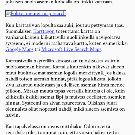
jokaisen huoltoaseman kohdalla on linkki karttaan.
Kun karttasivun lopulta saa auki, joutuu pettymään taas.
Suomalaisen
Karttagon
toteuttama kartta on
vanhanaikainen klikattavilla nuolilinkeillä navigoitava
systeemi, ei moderni raahattava kartta, kuten esimerkiksi
Google Maps
tai
Microsoft Live Search Maps
.
Karttasivulla näytetään ainoastaan tuloslistasta valitun
huoltoaseman hinnat. Kartalla kuitenkin näkyvät alueen
muut huoltoasemat aseman logolla merkittynä. Jos haluaa
nähdä toisen aseman hinnat, pitää logoa klikata, jolloin
sivu latautuu uudestaan ja edellisen aseman hinta menee
piiloon. Mitään muuta tapaa vertailla hintoja ei ole, kuin
klikkailla kaikki asemat läpi ja muistaa edellisten asemien
hinnat. Systeemi on aivan naurettava. Olisihan juuri
olennaista ollut nopeasti nähdä, mikä alueen asemista on
halvin.
Karttapalvelussa on myös reittihaku. Odotin, että
reittihaku olisi toiminut niin, että voisin hakea reitin