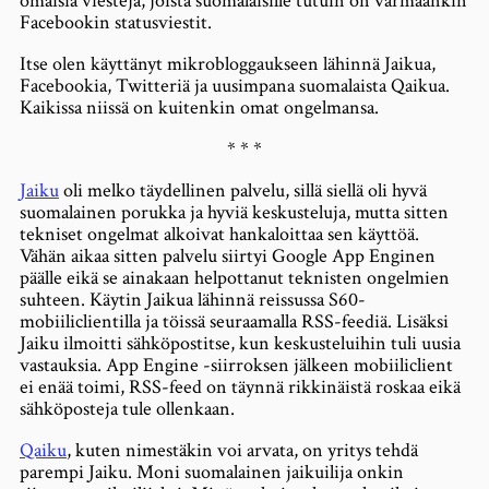
omaisia viestejä, joista suomalaisille tutuin on varmaankin
Facebookin statusviestit.
Itse olen käyttänyt mikrobloggaukseen lähinnä Jaikua,
Facebookia, Twitteriä ja uusimpana suomalaista Qaikua.
Kaikissa niissä on kuitenkin omat ongelmansa.
* * *
Jaiku
oli melko täydellinen palvelu, sillä siellä oli hyvä
suomalainen porukka ja hyviä keskusteluja, mutta sitten
tekniset ongelmat alkoivat hankaloittaa sen käyttöä.
Vähän aikaa sitten palvelu siirtyi Google App Enginen
päälle eikä se ainakaan helpottanut teknisten ongelmien
suhteen. Käytin Jaikua lähinnä reissussa S60-
mobiiliclientilla ja töissä seuraamalla RSS-feediä. Lisäksi
Jaiku ilmoitti sähköpostitse, kun keskusteluihin tuli uusia
vastauksia. App Engine -siirroksen jälkeen mobiiliclient
ei enää toimi, RSS-feed on täynnä rikkinäistä roskaa eikä
sähköposteja tule ollenkaan.
Qaiku
, kuten nimestäkin voi arvata, on yritys tehdä
parempi Jaiku. Moni suomalainen jaikuilija onkin