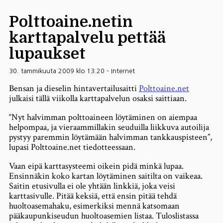
Polttoaine.netin
karttapalvelu pettää
lupaukset
30. tammikuuta 2009 klo 13.20
-
Internet
Bensan ja dieselin hintavertailusaitti
Polttoaine.net
julkaisi tällä viikolla karttapalvelun osaksi saittiaan.
“Nyt halvimman polttoaineen löytäminen on aiempaa
helpompaa, ja vieraammillakin seuduilla liikkuva autoilija
pystyy paremmin löytämään halvimman tankkauspisteen”,
lupasi Polttoaine.net tiedotteessaan.
Vaan eipä karttasysteemi oikein pidä minkä lupaa.
Ensinnäkin koko kartan löytäminen saitilta on vaikeaa.
Saitin etusivulla ei ole yhtään linkkiä, joka veisi
karttasivulle. Pitää keksiä, että ensin pitää tehdä
huoltoasemahaku, esimerkiksi mennä katsomaan
pääkaupunkiseudun huoltoasemien listaa. Tuloslistassa