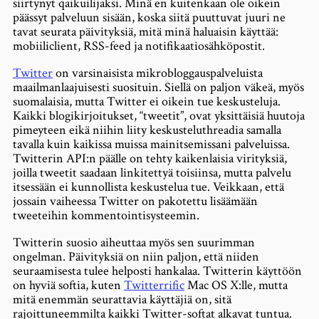
siirtynyt qaikuilijaksi. Minä en kuitenkaan ole oikein
päässyt palveluun sisään, koska siitä puuttuvat juuri ne
tavat seurata päivityksiä, mitä minä haluaisin käyttää:
mobiiliclient, RSS-feed ja notifikaatiosähköpostit.
Twitter
on varsinaisista mikrobloggauspalveluista
maailmanlaajuisesti suosituin. Siellä on paljon väkeä, myös
suomalaisia, mutta Twitter ei oikein tue keskusteluja.
Kaikki blogikirjoitukset, “tweetit”, ovat yksittäisiä huutoja
pimeyteen eikä niihin liity keskusteluthreadia samalla
tavalla kuin kaikissa muissa mainitsemissani palveluissa.
Twitterin API:n päälle on tehty kaikenlaisia virityksiä,
joilla tweetit saadaan linkitettyä toisiinsa, mutta palvelu
itsessään ei kunnollista keskustelua tue. Veikkaan, että
jossain vaiheessa Twitter on pakotettu lisäämään
tweeteihin kommentointisysteemin.
Twitterin suosio aiheuttaa myös sen suurimman
ongelman. Päivityksiä on niin paljon, että niiden
seuraamisesta tulee helposti hankalaa. Twitterin käyttöön
on hyviä softia, kuten
Twitterrific
Mac OS X:lle, mutta
mitä enemmän seurattavia käyttäjiä on, sitä
rajoittuneemmilta kaikki Twitter-softat alkavat tuntua.