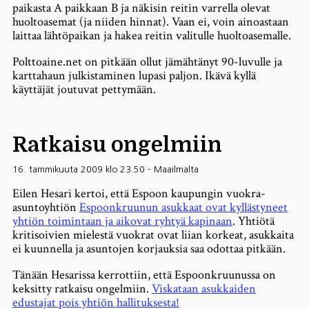
paikasta A paikkaan B ja näkisin reitin varrella olevat
huoltoasemat (ja niiden hinnat). Vaan ei, voin ainoastaan
laittaa lähtöpaikan ja hakea reitin valitulle huoltoasemalle.
Polttoaine.net on pitkään ollut jämähtänyt 90-luvulle ja
karttahaun julkistaminen lupasi paljon. Ikävä kyllä
käyttäjät joutuvat pettymään.
Ratkaisu ongelmiin
16. tammikuuta 2009 klo 23.50
-
Maailmalta
Eilen Hesari kertoi, että Espoon kaupungin vuokra-
asuntoyhtiön
Espoonkruunun asukkaat ovat kyllästyneet
yhtiön toimintaan ja aikovat ryhtyä kapinaan
. Yhtiötä
kritisoivien mielestä vuokrat ovat liian korkeat, asukkaita
ei kuunnella ja asuntojen korjauksia saa odottaa pitkään.
Tänään Hesarissa kerrottiin, että Espoonkruunussa on
keksitty ratkaisu ongelmiin.
Viskataan asukkaiden
edustajat pois yhtiön hallituksesta!