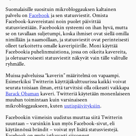
Suomalaisille suosituin mikrobloggauksen kaltainen
palvelu on
Facebook
ja sen statusviestit. Omista
Facebook-kavereistani noin puolet päivittää
statusviestiään. Facebookin systeemi on ihan hyvä, mutta
se on tavallaan suljetumpi, koska ihmiset ovat siellä omilla
nimillään ja naamoillaan, ja statusviestit ovat perinteisesti
olleet tarkoitettu omalle kaveripiirille. Moni käyttää
Facebookia puhelinmuistiona, jossa on oikeita kavereita,
ja oletusarvoisesti statusviestit näkyvät vain tälle valitulle
ryhmälle.
Muissa palveluissa “kaverin” määritelmä on vapaampi.
Esimerkiksi Twitterin käyttäjäkulttuurissa kaikki voivat
seurata toisiaan ilman, että tarvitsisi olla oikeasti vaikkapa
Barack Obaman
kaveri. Twitteriä käytetään monenlaiseen
muuhun toimintaan kuin varsinaiseen
mikrobloggaukseen, kuten
uutispäivityksiin
.
Facebookin viimeisin uudistus muuttaa siitä Twitterin
suuntaan – varsinkin kun myös Facebook-sivut, eli
käytännössä brändit – voivat nyt lisätä statusviestejä.
Facebook on myös jatkuvasti siivonnut