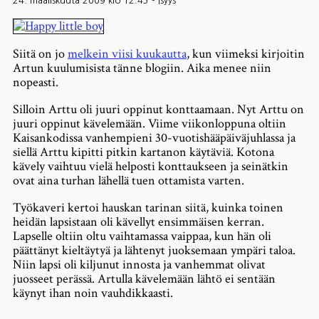
24. maaliskuuta 2009 klo 12.45
-
Isyys
Siitä on jo
melkein viisi kuukautta
, kun viimeksi kirjoitin
Artun kuulumisista tänne blogiin. Aika menee niin
nopeasti.
Silloin Arttu oli juuri oppinut konttaamaan. Nyt Arttu on
juuri oppinut kävelemään. Viime viikonloppuna oltiin
Kaisankodissa vanhempieni 30-vuotishääpäiväjuhlassa ja
siellä Arttu kipitti pitkin kartanon käytäviä. Kotona
kävely vaihtuu vielä helposti konttaukseen ja seinätkin
ovat aina turhan lähellä tuen ottamista varten.
Työkaveri kertoi hauskan tarinan siitä, kuinka toinen
heidän lapsistaan oli kävellyt ensimmäisen kerran.
Lapselle oltiin oltu vaihtamassa vaippaa, kun hän oli
päättänyt kieltäytyä ja lähtenyt juoksemaan ympäri taloa.
Niin lapsi oli kiljunut innosta ja vanhemmat olivat
juosseet perässä. Artulla kävelemään lähtö ei sentään
käynyt ihan noin vauhdikkaasti.