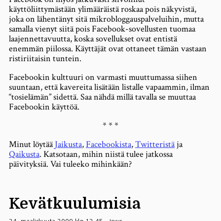
käyttöliittymästään ylimääräistä roskaa pois näkyvistä,
joka on lähentänyt sitä mikrobloggauspalveluihin, mutta
samalla vienyt siitä pois Facebook-sovellusten tuomaa
laajennettavuutta, koska sovellukset ovat entistä
enemmän piilossa. Käyttäjät ovat ottaneet tämän vastaan
ristiriitaisin tuntein.
Facebookin kulttuuri on varmasti muuttumassa siihen
suuntaan, että kavereita lisätään listalle vapaammin, ilman
“tosielämän” sidettä. Saa nähdä millä tavalla se muuttaa
Facebookin käyttöä.
* * *
Minut löytää
Jaikusta
,
Facebookista
,
Twitteristä
ja
Qaikusta
. Katsotaan, mihin niistä tulee jatkossa
päivityksiä. Vai tuleeko mihinkään?
Kevätkuulumisia