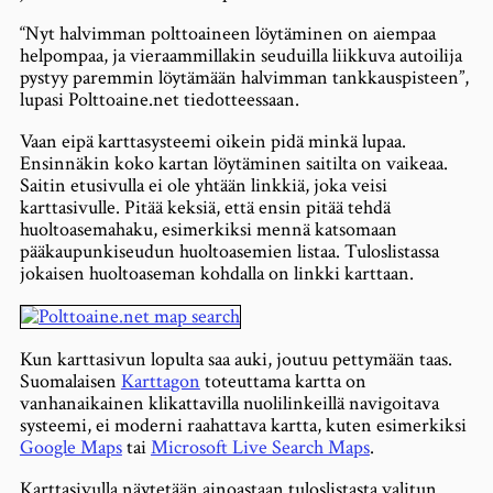
“Nyt halvimman polttoaineen löytäminen on aiempaa
helpompaa, ja vieraammillakin seuduilla liikkuva autoilija
pystyy paremmin löytämään halvimman tankkauspisteen”,
lupasi Polttoaine.net tiedotteessaan.
Vaan eipä karttasysteemi oikein pidä minkä lupaa.
Ensinnäkin koko kartan löytäminen saitilta on vaikeaa.
Saitin etusivulla ei ole yhtään linkkiä, joka veisi
karttasivulle. Pitää keksiä, että ensin pitää tehdä
huoltoasemahaku, esimerkiksi mennä katsomaan
pääkaupunkiseudun huoltoasemien listaa. Tuloslistassa
jokaisen huoltoaseman kohdalla on linkki karttaan.
Kun karttasivun lopulta saa auki, joutuu pettymään taas.
Suomalaisen
Karttagon
toteuttama kartta on
vanhanaikainen klikattavilla nuolilinkeillä navigoitava
systeemi, ei moderni raahattava kartta, kuten esimerkiksi
Google Maps
tai
Microsoft Live Search Maps
.
Karttasivulla näytetään ainoastaan tuloslistasta valitun