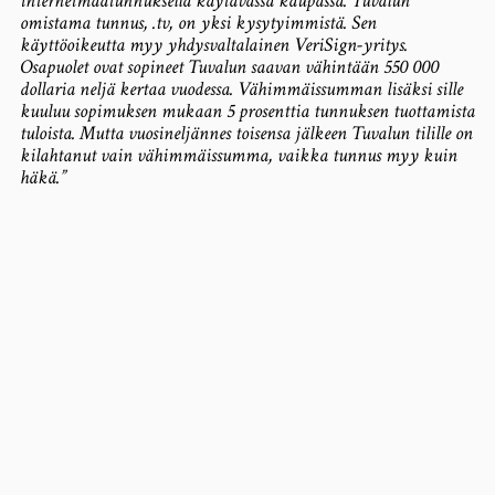
internetmaatunnuksella käytävässä kaupassa. Tuvalun
omistama tunnus, .tv, on yksi kysytyimmistä. Sen
käyttöoikeutta myy yhdysvaltalainen VeriSign-yritys.
Osapuolet ovat sopineet Tuvalun saavan vähintään 550 000
dollaria neljä kertaa vuodessa. Vähimmäissumman lisäksi sille
kuuluu sopimuksen mukaan 5 prosenttia tunnuksen tuottamista
tuloista. Mutta vuosineljännes toisensa jälkeen Tuvalun tilille on
kilahtanut vain vähimmäissumma, vaikka tunnus myy kuin
häkä.”