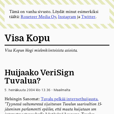
Tämä on vanha sivusto. Löydät minut esimerkiksi
täältä:
Roxeteer Media Oy
,
Instagram
ja
Twitter
.
Visa Kopu
Visa Kopun blogi mielenkiintoisista asioista.
Huijaako VeriSign
Tuvalua?
5. heinäkuuta 2004 klo 13.36
-
Maailmalta
Helsingin Sanomat:
Tuvalu pelkää internethuijausta.
“Tyynessä valtameressä sijaitsevan Tuvalun saarivaltion 15-
jäseninen parlamentti epäilee, että maata huijataan sen