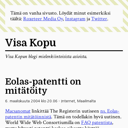
Tämä on vanha sivusto. Löydät minut esimerkiksi
täältä:
Roxeteer Media Oy
,
Instagram
ja
Twitter
.
Visa Kopu
Visa Kopun blogi mielenkiintoisista asioista.
Eolas-patentti on
mitätöity
6. maaliskuuta 2004 klo 20.06
-
Internet
,
Maailmalta
Macsanomat
linkittää The Registerin uutiseen
ns. Eolas-
patentin mitätöinnistä
. Tämä on todellakin hyvä uutinen.
World Wide Web Consortiumilla on
FAQ patentista
,