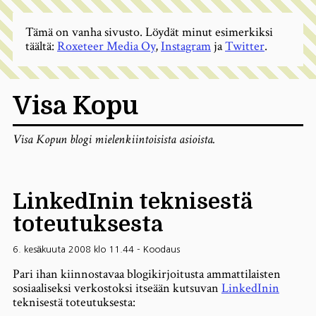
Tämä on vanha sivusto. Löydät minut esimerkiksi
täältä:
Roxeteer Media Oy
,
Instagram
ja
Twitter
.
Visa Kopu
Visa Kopun blogi mielenkiintoisista asioista.
LinkedInin teknisestä
toteutuksesta
6. kesäkuuta 2008 klo 11.44
-
Koodaus
Pari ihan kiinnostavaa blogikirjoitusta ammattilaisten
sosiaaliseksi verkostoksi itseään kutsuvan
LinkedInin
teknisestä toteutuksesta: