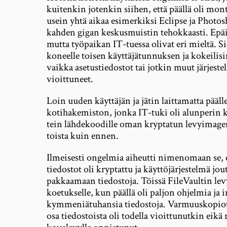
kuitenkin jotenkin siihen, että päällä oli mon
usein yhtä aikaa esimerkiksi Eclipse ja Photos
kahden gigan keskusmuistin tehokkaasti. Epäi
mutta työpaikan IT-tuessa olivat eri mieltä. Sie
koneelle toisen käyttäjätunnuksen ja kokeilisin
vaikka asetustiedostot tai jotkin muut järjeste
vioittuneet.
Loin uuden käyttäjän ja jätin laittamatta pääll
kotihakemiston, jonka IT-tuki oli alunperin ko
tein lähdekoodille oman kryptatun levyimage
toista kuin ennen.
Ilmeisesti ongelmia aiheutti nimenomaan se, 
tiedostot oli kryptattu ja käyttöjärjestelmä jo
pakkaamaan tiedostoja. Töissä FileVaultin lev
koetukselle, kun päällä oli paljon ohjelmia ja i
kymmeniätuhansia tiedostoja. Varmuuskopiota
osa tiedostoista oli todella vioittunutkin eikä