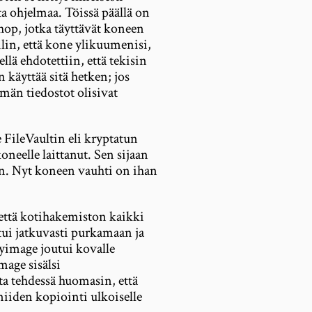
ta ohjelmaa. Töissä päällä on
hop, jotka täyttävät koneen
lin, että kone ylikuumenisi,
llä ehdotettiin, että tekisin
 käyttää sitä hetken; jos
lmän tiedostot olisivat
e FileVaultin eli kryptatun
neelle laittanut. Sen sijaan
n. Nyt koneen vauhti on ihan
että kotihakemiston kaikki
utui jatkuvasti purkamaan ja
yimage joutui kovalle
mage sisälsi
 tehdessä huomasin, että
 niiden kopiointi ulkoiselle