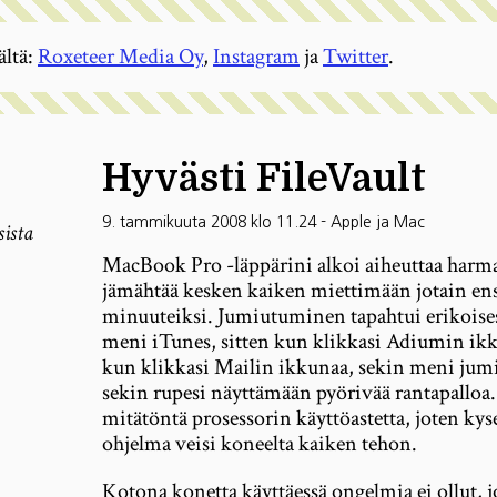
ältä:
Roxeteer Media Oy
,
Instagram
ja
Twitter
.
Hyvästi FileVault
9. tammikuuta 2008 klo 11.24
-
Apple ja Mac
sista
MacBook Pro -läppärini alkoi aiheuttaa harmai
jämähtää kesken kaiken miettimään jotain ens
minuuteiksi. Jumiutuminen tapahtui erikoises
meni iTunes, sitten kun klikkasi Adiumin ikk
kun klikkasi Mailin ikkunaa, sekin meni jumii
sekin rupesi näyttämään pyörivää rantapalloa.
mitätöntä prosessorin käyttöastetta, joten kyse 
ohjelma veisi koneelta kaiken tehon.
Kotona konetta käyttäessä ongelmia ei ollut, jot