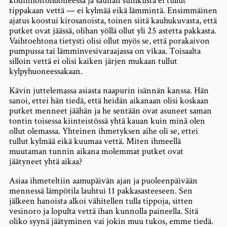
kodinhoitohuoneessa ja saunan suihkusta ei tullut
tippakaan vettä — ei kylmää eikä lämmintä. Ensimmäinen
ajatus koostui kirosanoista, toinen siitä kauhukuvasta, että
putket ovat jäässä, olihan yöllä ollut yli 25 astetta pakkasta.
Vaihtoehtona tietysti olisi ollut myös se, että porakaivon
pumpussa tai lämminvesivaraajassa on vikaa. Toisaalta
silloin vettä ei olisi kaiken järjen mukaan tullut
kylpyhuoneessakaan.
Kävin juttelemassa asiasta naapurin isännän kanssa. Hän
sanoi, ettei hän tiedä, että heidän aikanaan olisi koskaan
putket menneet jäähän ja he sentään ovat asuneet saman
tontin toisessa kiinteistössä yhtä kauan kuin minä olen
ollut olemassa. Yhteinen ihmetyksen aihe oli se, ettei
tullut kylmää eikä kuumaa vettä. Miten ihmeellä
muutaman tunnin aikana molemmat putket ovat
jäätyneet yhtä aikaa?
Asiaa ihmeteltiin aamupäivän ajan ja puoleenpäivään
mennessä lämpötila lauhtui 11 pakkasasteeseen. Sen
jälkeen hanoista alkoi vähitellen tulla tippoja, sitten
vesinoro ja lopulta vettä ihan kunnolla paineella. Sitä
oliko syynä jäätyminen vai jokin muu tukos, emme tiedä.