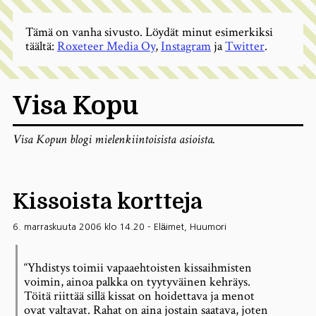
Tämä on vanha sivusto. Löydät minut esimerkiksi
täältä:
Roxeteer Media Oy
,
Instagram
ja
Twitter
.
Visa Kopu
Visa Kopun blogi mielenkiintoisista asioista.
Kissoista kortteja
6. marraskuuta 2006 klo 14.20
-
Eläimet
,
Huumori
“Yhdistys toimii vapaaehtoisten kissaihmisten
voimin, ainoa palkka on tyytyväinen kehräys.
Töitä riittää sillä kissat on hoidettava ja menot
ovat valtavat. Rahat on aina jostain saatava, joten