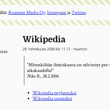
ältä:
Roxeteer Media Oy
,
Instagram
ja
Twitter
.
Wikipedia
28. helmikuuta 2006 klo 11.12
-
Huumori
sista
“Mitenköhän ihmiskunta on selvinnyt pre-
aikakaudella?”
Niko R., 28.2.2006
Wikipedia englanniksi
Wikipedia suomeksi