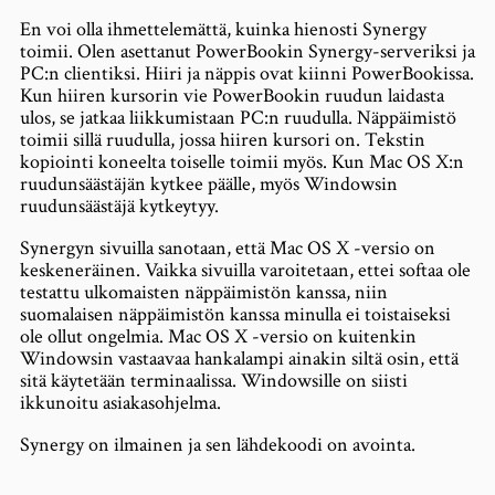
En voi olla ihmettelemättä, kuinka hienosti Synergy
toimii. Olen asettanut PowerBookin Synergy-serveriksi ja
PC:n clientiksi. Hiiri ja näppis ovat kiinni PowerBookissa.
Kun hiiren kursorin vie PowerBookin ruudun laidasta
ulos, se jatkaa liikkumistaan PC:n ruudulla. Näppäimistö
toimii sillä ruudulla, jossa hiiren kursori on. Tekstin
kopiointi koneelta toiselle toimii myös. Kun Mac OS X:n
ruudunsäästäjän kytkee päälle, myös Windowsin
ruudunsäästäjä kytkeytyy.
Synergyn sivuilla sanotaan, että Mac OS X -versio on
keskeneräinen. Vaikka sivuilla varoitetaan, ettei softaa ole
testattu ulkomaisten näppäimistön kanssa, niin
suomalaisen näppäimistön kanssa minulla ei toistaiseksi
ole ollut ongelmia. Mac OS X -versio on kuitenkin
Windowsin vastaavaa hankalampi ainakin siltä osin, että
sitä käytetään terminaalissa. Windowsille on siisti
ikkunoitu asiakasohjelma.
Synergy on ilmainen ja sen lähdekoodi on avointa.