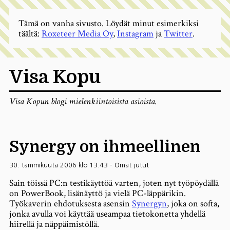
Tämä on vanha sivusto. Löydät minut esimerkiksi
täältä:
Roxeteer Media Oy
,
Instagram
ja
Twitter
.
Visa Kopu
Visa Kopun blogi mielenkiintoisista asioista.
Synergy on ihmeellinen
30. tammikuuta 2006 klo 13.43
-
Omat jutut
Sain töissä PC:n testikäyttöä varten, joten nyt työpöydällä
on PowerBook, lisänäyttö ja vielä PC-läppärikin.
Työkaverin ehdotuksesta asensin
Synergyn
, joka on softa,
jonka avulla voi käyttää useampaa tietokonetta yhdellä
hiirellä ja näppäimistöllä.