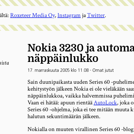
ältä:
Roxeteer Media Oy
,
Instagram
ja
Twitter
.
Nokia 3230 ja autom
näppäinlukko
sista
17. marraskuuta 2005 klo 11.08
-
Omat jutut
Sain duunipaikasta uuden Series 60 -puhelim
kehitystyön jälkeen Nokia ei ole vieläkään saa
näppäinlukkoa, vaikka halvemmissa puhelimis
Vaan ei hätää: apuun rientää
AutoLock
, joka 
Series 60 -ohjelma, joka ei tee mitään muuta 
halutun sekuntimäärän jälkeen.
Nokialla on muuten virallinen Series 60 -blog