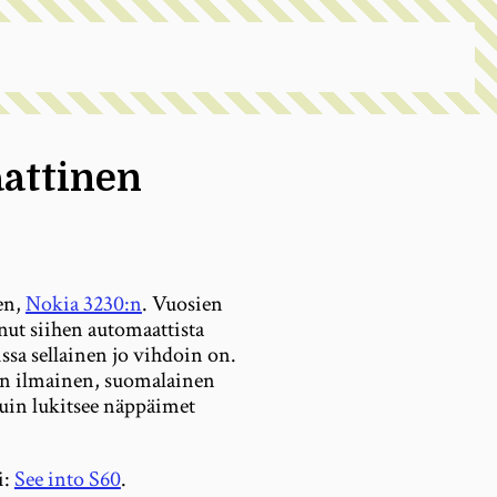
aattinen
en,
Nokia 3230:n
. Vuosien
nut siihen automaattista
sa sellainen jo vihdoin on.
on ilmainen, suomalainen
kuin lukitsee näppäimet
i:
See into S60
.