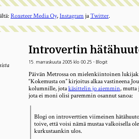
ältä:
Roxeteer Media Oy
,
Instagram
ja
Twitter
.
Introvertin hätähuu
15. marraskuuta 2005 klo 00.25
-
Blogit
sista
Päivän Metrossa on mielenkiintoinen lukijak
“Kokemusta on” kirjoitus alkaa vastineena Jou
kolumnille, jota
käsittelin jo aiemmin
, mutta 
jota ei moni olisi paremmin osannut sanoa:
Blogi on introverttien viimeinen hätähuut
toive, että voisi nämä mustaa valkoisella ol
kurkustaankin ulos.