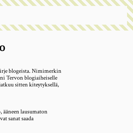
to
irje blogeista. Nimimerkin
ni Tervon blogiaiheiselle
jatkuu sitten kiteytyksellä,
o, ääneen lausumaton
evat sanat saada