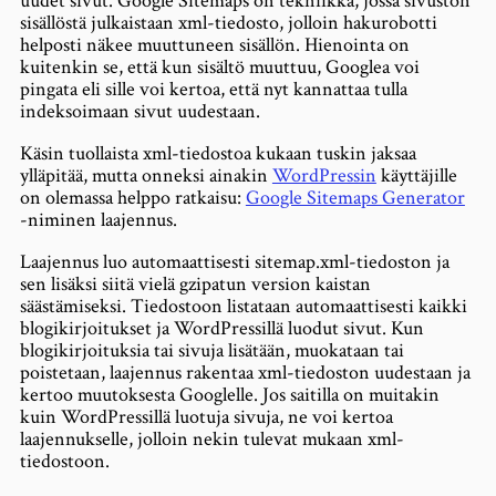
uudet sivut. Google Sitemaps on tekniikka, jossa sivuston
sisällöstä julkaistaan xml-tiedosto, jolloin hakurobotti
helposti näkee muuttuneen sisällön. Hienointa on
kuitenkin se, että kun sisältö muuttuu, Googlea voi
pingata eli sille voi kertoa, että nyt kannattaa tulla
indeksoimaan sivut uudestaan.
Käsin tuollaista xml-tiedostoa kukaan tuskin jaksaa
ylläpitää, mutta onneksi ainakin
WordPressin
käyttäjille
on olemassa helppo ratkaisu:
Google Sitemaps Generator
-niminen laajennus.
Laajennus luo automaattisesti sitemap.xml-tiedoston ja
sen lisäksi siitä vielä gzipatun version kaistan
säästämiseksi. Tiedostoon listataan automaattisesti kaikki
blogikirjoitukset ja WordPressillä luodut sivut. Kun
blogikirjoituksia tai sivuja lisätään, muokataan tai
poistetaan, laajennus rakentaa xml-tiedoston uudestaan ja
kertoo muutoksesta Googlelle. Jos saitilla on muitakin
kuin WordPressillä luotuja sivuja, ne voi kertoa
laajennukselle, jolloin nekin tulevat mukaan xml-
tiedostoon.