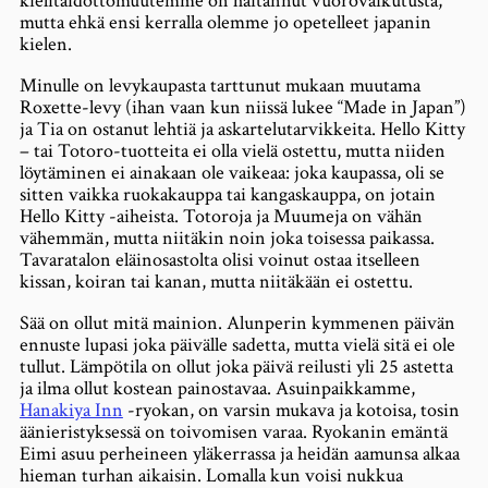
kielitaidottomuutemme on haitannut vuorovaikutusta,
mutta ehkä ensi kerralla olemme jo opetelleet japanin
kielen.
Minulle on levykaupasta tarttunut mukaan muutama
Roxette-levy (ihan vaan kun niissä lukee “Made in Japan”)
ja Tia on ostanut lehtiä ja askartelutarvikkeita. Hello Kitty
– tai Totoro-tuotteita ei olla vielä ostettu, mutta niiden
löytäminen ei ainakaan ole vaikeaa: joka kaupassa, oli se
sitten vaikka ruokakauppa tai kangaskauppa, on jotain
Hello Kitty -aiheista. Totoroja ja Muumeja on vähän
vähemmän, mutta niitäkin noin joka toisessa paikassa.
Tavaratalon eläinosastolta olisi voinut ostaa itselleen
kissan, koiran tai kanan, mutta niitäkään ei ostettu.
Sää on ollut mitä mainion. Alunperin kymmenen päivän
ennuste lupasi joka päivälle sadetta, mutta vielä sitä ei ole
tullut. Lämpötila on ollut joka päivä reilusti yli 25 astetta
ja ilma ollut kostean painostavaa. Asuinpaikkamme,
Hanakiya Inn
-ryokan, on varsin mukava ja kotoisa, tosin
äänieristyksessä on toivomisen varaa. Ryokanin emäntä
Eimi asuu perheineen yläkerrassa ja heidän aamunsa alkaa
hieman turhan aikaisin. Lomalla kun voisi nukkua