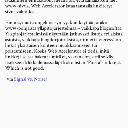
lataaminen ennakkoon. Ideana on, että samalla kun luet
www-sivua, Web Accelerator lataa taustalla linkitetyt
sivut valmiiksi.
Hienoa, mutta ongelmia syntyy, kun käyttää jotakin
www-pohjaista ylläpitojärjestelmää – vaikkapa blogisoftaa.
Ylläpitojärjestelmissä näytetään jatkuvasti listoja erilaisista
asioista, vaikkapa blogikirjoituksista, niin että vieressä on
linkit yksittäisen kohteen muokkaamiseen tai
poistamiseen. Koska Web Accelerator ei tiedä, mitä
linkkejä se saa hakea ja mitä ei, vaarana on, että se käy
itsekseen klikkailemassa läpi koko listan “Poista”-linkkejä.
Which is not good.
[via
Signal vs. Noise
]