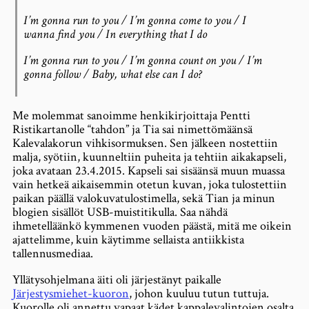
I’m gonna run to you / I’m gonna come to you / I
wanna find you / In everything that I do
I’m gonna run to you / I’m gonna count on you / I’m
gonna follow / Baby, what else can I do?
Me molemmat sanoimme henkikirjoittaja Pentti
Ristikartanolle “tahdon” ja Tia sai nimettömäänsä
Kalevalakorun vihkisormuksen. Sen jälkeen nostettiin
malja, syötiin, kuunneltiin puheita ja tehtiin aikakapseli,
joka avataan 23.4.2015. Kapseli sai sisäänsä muun muassa
vain hetkeä aikaisemmin otetun kuvan, joka tulostettiin
paikan päällä valokuvatulostimella, sekä Tian ja minun
blogien sisällöt USB-muistitikulla. Saa nähdä
ihmetelläänkö kymmenen vuoden päästä, mitä me oikein
ajattelimme, kuin käytimme sellaista antiikkista
tallennusmediaa.
Yllätysohjelmana äiti oli järjestänyt paikalle
Järjestysmiehet-kuoron
, johon kuuluu tutun tuttuja.
Kuorolle oli annettu vapaat kädet kappalevalintojen osalta