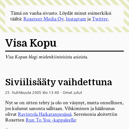
Tämä on vanha sivusto. Löydät minut esimerkiksi
täältä:
Roxeteer Media Oy
,
Instagram
ja
Twitter
.
Visa Kopu
Visa Kopun blogi mielenkiintoisista asioista.
Siviilisääty vaihdettuna
25. huhtikuuta 2005 klo 13.48
-
Omat jutut
Nyt se on sitten tehty ja olo on väsynyt, mutta onnellinen,
jos kulunut sanonta sallitaan. Vihkiminen ja häälounas
olivat
Ravintola Haikaranpesässä
. Seremonia aloitettiin
Roxetten
Run To You -kappaleella
: