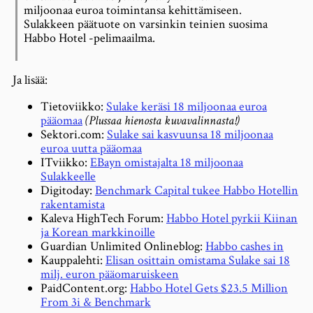
miljoonaa euroa toimintansa kehittämiseen.
Sulakkeen päätuote on varsinkin teinien suosima
Habbo Hotel -pelimaailma.
Ja lisää:
Tietoviikko:
Sulake keräsi 18 miljoonaa euroa
pääomaa
(Plussaa hienosta kuvavalinnasta!)
Sektori.com:
Sulake sai kasvuunsa 18 miljoonaa
euroa uutta pääomaa
ITviikko:
EBayn omistajalta 18 miljoonaa
Sulakkeelle
Digitoday:
Benchmark Capital tukee Habbo Hotellin
rakentamista
Kaleva HighTech Forum:
Habbo Hotel pyrkii Kiinan
ja Korean markkinoille
Guardian Unlimited Onlineblog:
Habbo cashes in
Kauppalehti:
Elisan osittain omistama Sulake sai 18
milj. euron pääomaruiskeen
PaidContent.org:
Habbo Hotel Gets $23.5 Million
From 3i & Benchmark