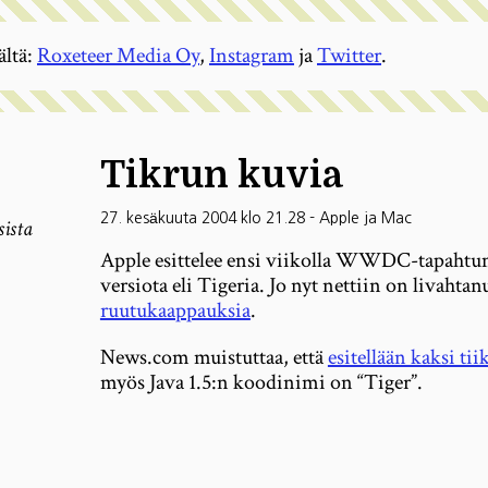
ältä:
Roxeteer Media Oy
,
Instagram
ja
Twitter
.
Tikrun kuvia
27. kesäkuuta 2004 klo 21.28
-
Apple ja Mac
sista
Apple esittelee ensi viikolla WWDC-tapahtu
versiota eli Tigeria. Jo nyt nettiin on livahtan
ruutukaappauksia
.
News.com muistuttaa, että
esitellään kaksi tii
myös Java 1.5:n koodinimi on “Tiger”.