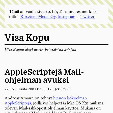
Tämä on vanha sivusto. Löydät minut esimerkiksi
täältä:
Roxeteer Media Oy
,
Instagram
ja
Twitter
.
Visa Kopu
Visa Kopun blogi mielenkiintoisista asioista.
AppleScriptejä Mail-
ohjelman avuksi
29. joulukuuta 2003 klo 00.19
-
Joku muu
Andreas Amann on tehnyt
hienon kokoelman
AppleScriptejä
, joilla voi helpottaa Mac OS X:n mukana
tulevan Mail-sähköpostiohjelman käyttöä. Mukana on