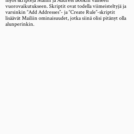
myös skriptejä Mailin ja Address Bookin väliseen
vuorovaikutukseen. Skriptit ovat todella viimeisteltyjä ja
varsinkin “Add Addresses”- ja “Create Rule”-skriptit
lisäävät Mailiin ominaisuudet, jotka siinä olisi pitänyt olla
alunperinkin.