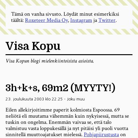
Tämä on vanha sivusto. Löydät minut esimerkiksi
täältä:
Roxeteer Media Oy
,
Instagram
ja
Twitter
.
Visa Kopu
Visa Kopun blogi mielenkiintoisista asioista.
3h+k+s, 69m2 (MYYTY!)
23. joulukuuta 2003 klo 22.25
-
Joku muu
Eilen allekirjoitimme paperit kolmiosta Espoossa. 69
neliötä eli muutama vähemmän kuin nykyisessä, mutta se
tuskin on ongelma. Enemmän vaivaa se, että talo
valmistuu vasta loppukesällä ja nyt pitäisi yli puoli vuotta
sinnitellä muuttoajatukset mielessä.
Pohjapiirustusta
on