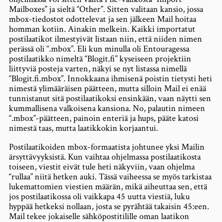
Mailboxes” ja sieltä “Other”. Sitten valitaan kansio, jossa
mbox-tiedostot odottelevat ja sen jälkeen Mail hoitaa
homman kotiin. Ainakin melkein. Kaikki importatut
postilaatikot ilmestyivät listaan niin, että niiden nimen
perässä oli “.mbox”. Eli kun minulla oli Entouragessa
postilaatikko nimeltä “Blogit.fi” kyseiseen projektiin
liittyviä posteja varten, näkyi se nyt listassa nimellä
“Blogit.fi.mbox”. Innokkaana ihmisenä poistin tietysti heti
nimestä ylimääräisen päätteen, mutta silloin Mail ei enää
tunnistanut sitä postilaatikoksi ensinkään, vaan näytti sen
kummallisena valkoisena kansiona. No, palautin nimeen
“.mbox”-päätteen, painoin enteriä ja hups, pääte katosi
nimestä taas, mutta laatikkokin korjaantui.
Postilaatikoiden mbox-formaatista johtunee yksi Mailin
ärsyttävyyksistä. Kun vaihtaa ohjelmassa postilaatikosta
toiseen, viestit eivät tule heti näkyviin, vaan ohjelma
“rullaa” niitä hetken auki. Tässä vaiheessa se myös tarkistaa
lukemattomien viestien määrän, mikä aiheuttaa sen, että
jos postilaatikossa oli vaikkapa 45 uutta viestiä, luku
hyppää hetkeksi nollaan, josta se pyrähtää takaisin 45:een.
Mail tekee jokaiselle sähköpostitilille oman laatikon