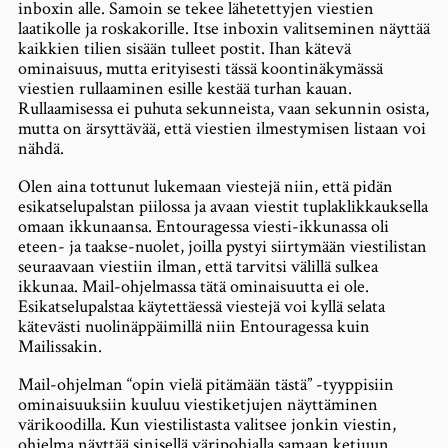
inboxin alle. Samoin se tekee lähetettyjen viestien
laatikolle ja roskakorille. Itse inboxin valitseminen näyttää
kaikkien tilien sisään tulleet postit. Ihan kätevä
ominaisuus, mutta erityisesti tässä koontinäkymässä
viestien rullaaminen esille kestää turhan kauan.
Rullaamisessa ei puhuta sekunneista, vaan sekunnin osista,
mutta on ärsyttävää, että viestien ilmestymisen listaan voi
nähdä.
Olen aina tottunut lukemaan viestejä niin, että pidän
esikatselupalstan piilossa ja avaan viestit tuplaklikkauksella
omaan ikkunaansa. Entouragessa viesti-ikkunassa oli
eteen- ja taakse-nuolet, joilla pystyi siirtymään viestilistan
seuraavaan viestiin ilman, että tarvitsi välillä sulkea
ikkunaa. Mail-ohjelmassa tätä ominaisuutta ei ole.
Esikatselupalstaa käytettäessä viestejä voi kyllä selata
kätevästi nuolinäppäimillä niin Entouragessa kuin
Mailissakin.
Mail-ohjelman “opin vielä pitämään tästä” -tyyppisiin
ominaisuuksiin kuuluu viestiketjujen näyttäminen
värikoodilla. Kun viestilistasta valitsee jonkin viestin,
ohjelma näyttää sinisellä väripohjalla samaan ketjuun