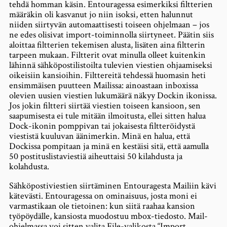
tehdä homman käsin. Entouragessa esimerkiksi filtterien
määräkin oli kasvanut jo niin isoksi, etten halunnut
niiden siirtyvän automaattisesti toiseen ohjelmaan – jos
ne edes olisivat import-toiminnolla siirtyneet. Päätin siis
aloittaa filtterien tekemisen alusta, lisäten aina filtterin
tarpeen mukaan. Filtterit ovat minulla olleet kuitenkin
lähinnä sähköpostilistoilta tulevien viestien ohjaamiseksi
oikeisiin kansioihin. Filttereitä tehdessä huomasin heti
ensimmäisen puutteen Mailissa: ainoastaan inboxissa
olevien uusien viestien lukumäärä näkyy Dockin ikonissa.
Jos jokin filtteri siirtää viestien toiseen kansioon, sen
saapumisesta ei tule mitään ilmoitusta, ellei sitten halua
Dock-ikonin pomppivan tai jokaisesta filtteröidystä
viestistä kuuluvan äänimerkin. Minä en halua, että
Dockissa pompitaan ja minä en kestäisi sitä, että aamulla
50 postituslistaviestiä aiheuttaisi 50 kilahdusta ja
kolahdusta.
Sähköpostiviestien siirtäminen Entouragesta Mailiin kävi
kätevästi. Entouragessa on ominaisuus, josta moni ei
varmastikaan ole tietoinen: kun siitä raahaa kansion
työpöydälle, kansiosta muodostuu mbox-tiedosto. Mail-
ohjelmassa voi sitten valita File-valikosta “Import