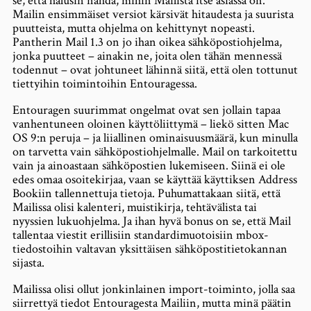
se, että halusin nähdä, mihin Mailista itse asiassa on.
Mailin ensimmäiset versiot kärsivät hitaudesta ja suurista
puutteista, mutta ohjelma on kehittynyt nopeasti.
Pantherin Mail 1.3 on jo ihan oikea sähköpostiohjelma,
jonka puutteet – ainakin ne, joita olen tähän mennessä
todennut – ovat johtuneet lähinnä siitä, että olen tottunut
tiettyihin toimintoihin Entouragessa.
Entouragen suurimmat ongelmat ovat sen jollain tapaa
vanhentuneen oloinen käyttöliittymä – liekö sitten Mac
OS 9:n peruja – ja liiallinen ominaisuusmäärä, kun minulla
on tarvetta vain sähköpostiohjelmalle. Mail on tarkoitettu
vain ja ainoastaan sähköpostien lukemiseen. Siinä ei ole
edes omaa osoitekirjaa, vaan se käyttää käyttiksen Address
Bookiin tallennettuja tietoja. Puhumattakaan siitä, että
Mailissa olisi kalenteri, muistikirja, tehtävälista tai
nyyssien lukuohjelma. Ja ihan hyvä bonus on se, että Mail
tallentaa viestit erillisiin standardimuotoisiin mbox-
tiedostoihin valtavan yksittäisen sähköpostitietokannan
sijasta.
Mailissa olisi ollut jonkinlainen import-toiminto, jolla saa
siirrettyä tiedot Entouragesta Mailiin, mutta minä päätin