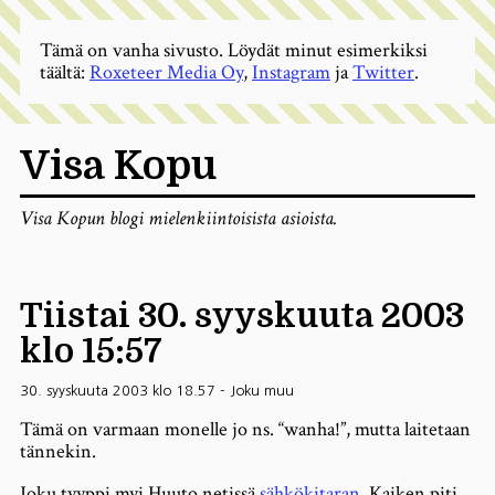
Tämä on vanha sivusto. Löydät minut esimerkiksi
täältä:
Roxeteer Media Oy
,
Instagram
ja
Twitter
.
Visa Kopu
Visa Kopun blogi mielenkiintoisista asioista.
Tiistai 30. syyskuuta 2003
klo 15:57
30. syyskuuta 2003 klo 18.57
-
Joku muu
Tämä on varmaan monelle jo ns. “wanha!”, mutta laitetaan
tännekin.
Joku tyyppi myi Huuto.netissä
sähkökitaran
. Kaiken piti