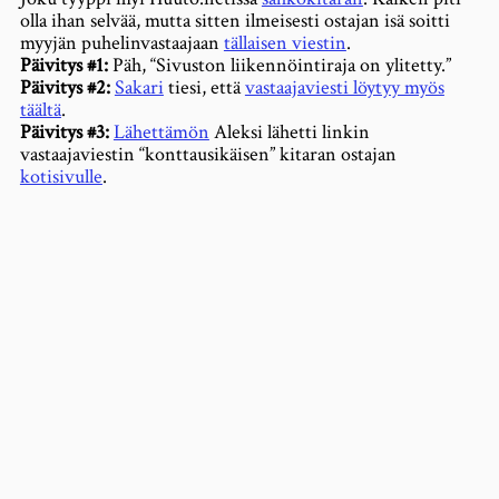
olla ihan selvää, mutta sitten ilmeisesti ostajan isä soitti
myyjän puhelinvastaajaan
tällaisen viestin
.
Päivitys #1:
Päh, “Sivuston liikennöintiraja on ylitetty.”
Päivitys #2:
Sakari
tiesi, että
vastaajaviesti löytyy myös
täältä
.
Päivitys #3:
Lähettämön
Aleksi lähetti linkin
vastaajaviestin “konttausikäisen” kitaran ostajan
kotisivulle
.