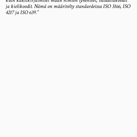
kuin kaksikirjaimiset maan nimien lyhenteet, valuuttakoodit
ja kielikoodit. Nämä on määritelty standardeissa ISO 3166, ISO
4217 ja ISO 639.”