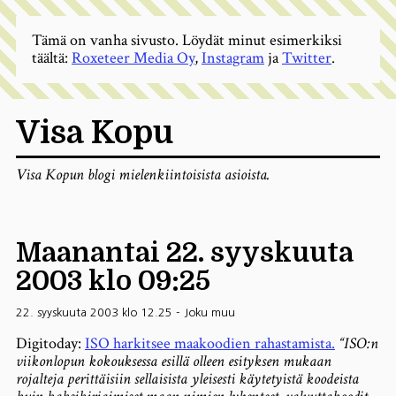
Tämä on vanha sivusto. Löydät minut esimerkiksi
täältä:
Roxeteer Media Oy
,
Instagram
ja
Twitter
.
Visa Kopu
Visa Kopun blogi mielenkiintoisista asioista.
Maanantai 22. syyskuuta
2003 klo 09:25
22. syyskuuta 2003 klo 12.25
-
Joku muu
Digitoday:
ISO harkitsee maakoodien rahastamista.
“ISO:n
viikonlopun kokouksessa esillä olleen esityksen mukaan
rojalteja perittäisiin sellaisista yleisesti käytetyistä koodeista