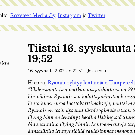
ältä:
Roxeteer Media Oy
,
Instagram
ja
Twitter
.
Tiistai 16. syyskuuta
19:52
sista
16. syyskuuta 2003 klo 22.52
-
Joku muu
Hienoa,
Ryanair ryhtyy lentämään Tampereel
“Yhdensuuntaisen matkan avajaishintana on 29,90
hintoihinsa Ryanair saa kuluttajaviraston kans
lisätä kuusi euroa luottokorttimaksuja, muttei m
Ryanair on tosin lipsunut tästä sopimuksestaan.
Flying Finn on lentänyt kesällä Helsingistä Stans
Maanantaina Flying Finnin Lontoon-lentoja tarjot
kansallisilla lentoyhtiöillä edullisimmat menopal