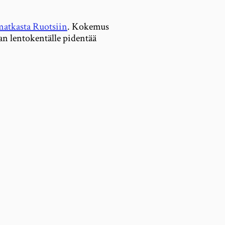
atkasta Ruotsiin
. Kokemus
an lentokentälle pidentää