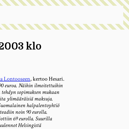
 2003 klo
ta Lontooseen
, kertoo Hesari.
 euroa. Näihin ilmoitettuihin
sa tehdyn sopimuksen mukaan
uita ylimääräisiä maksuja.
 Suomalainen halpalentoyhtiö
teadiin noin 90 eurolla.
tiin 69 eurolla. Suurilla
uulennot Helsingistä