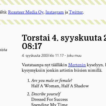
ältä:
Roxeteer Media Oy
,
Instagram
ja
Twitter
.
Torstai 4. syyskuuta
08:17
sista
4. syyskuuta 2003 klo 11.17
-
Joku muu
Vastataanpa nyt täälläkin
Mertenin
kyselyyn. I
kysymyksiin jonkin artistin biisien nimillä.
Are you male or female?
Half A Woman, Half A Shadow
Describe yourself
Dressed For Success
Spending My Time