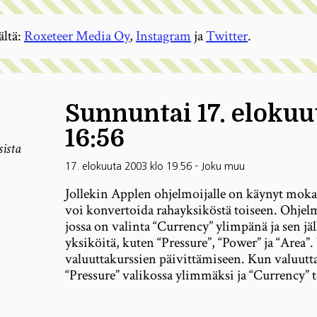
ältä:
Roxeteer Media Oy
,
Instagram
ja
Twitter
.
Sunnuntai 17. elokuu
16:56
sista
17. elokuuta 2003 klo 19.56
-
Joku muu
Jollekin Applen ohjelmoijalle on käynyt moka
voi konvertoida rahayksiköstä toiseen. Ohjel
jossa on valinta “Currency” ylimpänä ja sen j
yksiköitä, kuten “Pressure”, “Power” ja “Area
valuuttakurssien päivittämiseen. Kun valuutta
“Pressure” valikossa ylimmäksi ja “Currency” t