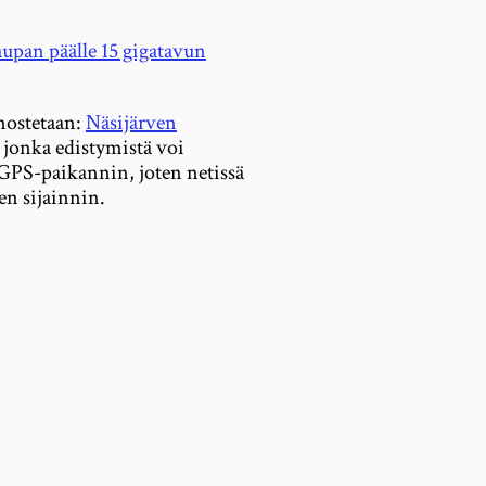
upan päälle 15 gigatavun
inostetaan:
Näsijärven
, jonka edistymistä voi
GPS-paikannin, joten netissä
en sijainnin.