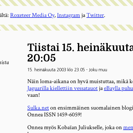
ältä:
Roxeteer Media Oy
,
Instagram
ja
Twitter
.
Tiistai 15. heinäkuut
20:05
sista
15. heinäkuuta 2003 klo 23.05
-
Joku muu
Näin loma-aikana on hyvä muistuttaa, mikä k
Jaguarilla kiellettiin vessatauot
ja
eBaylla puh
vaan!
Sulka.net
on ensimmäinen suomalainen blogi,
Onnea ISSN 1459-6059!
Onnea myös Kobaïan Juliukselle, joka on
men