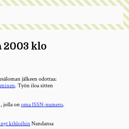
a 2003 klo
esäloman jälkeen odottaa:
uminen
. Työn iloa sitten
 jolla on
oma ISSN-numero
.
nyt kihloihin
Nandansa