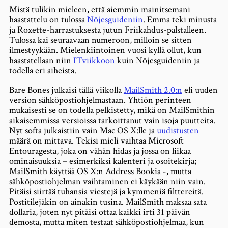
Mistä tulikin mieleen, että aiemmin mainitsemani
haastattelu on tulossa
Nöjesguideniin
. Emma teki minusta
ja Roxette-harrastuksesta jutun Friikahdus-palstalleen.
Tulossa kai seuraavaan numeroon, milloin se sitten
ilmestyykään. Mielenkiintoinen vuosi kyllä ollut, kun
haastatellaan niin
ITviikkoon
kuin Nöjesguideniin ja
todella eri aiheista.
Bare Bones julkaisi tällä viikolla
MailSmith 2.0:n
eli uuden
version sähköpostiohjelmastaan. Yhtiön perinteen
mukaisesti se on todella pelkistetty, mikä on MailSmithin
aikaisemmissa versioissa tarkoittanut vain isoja puutteita.
Nyt softa julkaistiin vain Mac OS X:lle ja
uudistusten
määrä on mittava. Tekisi mieli vaihtaa Microsoft
Entouragesta, joka on vähän hidas ja jossa on liikaa
ominaisuuksia – esimerkiksi kalenteri ja osoitekirja;
MailSmith käyttää OS X:n Address Bookia -, mutta
sähköpostiohjelman vaihtaminen ei käykään niin vain.
Pitäisi siirtää tuhansia viestejä ja kymmeniä filttereitä.
Postitilejäkin on ainakin tusina. MailSmith maksaa sata
dollaria, joten nyt pitäisi ottaa kaikki irti 31 päivän
demosta, mutta miten testaat sähköpostiohjelmaa, kun