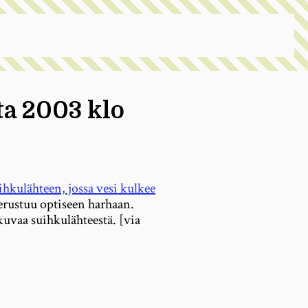
ta 2003 klo
ihkulähteen, jossa vesi kulkee
ustuu optiseen harhaan.
kuvaa suihkulähteestä. [via