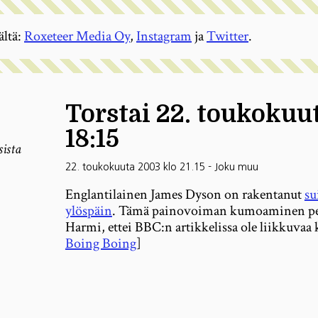
ältä:
Roxeteer Media Oy
,
Instagram
ja
Twitter
.
Torstai 22. toukokuu
18:15
sista
22. toukokuuta 2003 klo 21.15
-
Joku muu
Englantilainen James Dyson on rakentanut
su
ylöspäin
. Tämä painovoiman kumoaminen per
Harmi, ettei BBC:n artikkelissa ole liikkuvaa 
Boing Boing
]