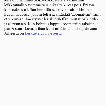
leffa oli mahdutettu 4:3-kokoiseen TV-ruutuun
leikkaamalla vasemmalta ja oikealta kuvaa pois. Eräässä
kohtauksessa leffan henkilöt seisoivat kuitenkin ihan
kuvan laidoissa, jolloin leffassa yhtäkkiä “zoomattiin” niin,
että kuvaan ilmestyivät laajakuvaleffan mustat palkit ylä-
ja alareunaan. Kun kohtaus loppui, zoomattiin takaisin
pan & scan -kuvaan ihan kuin mitään ei olisi tapahtunut.
Aiheesta on
keskustelua nyysseissä
.