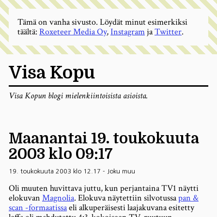
Tämä on vanha sivusto. Löydät minut esimerkiksi
täältä:
Roxeteer Media Oy
,
Instagram
ja
Twitter
.
Visa Kopu
Visa Kopun blogi mielenkiintoisista asioista.
Maanantai 19. toukokuuta
2003 klo 09:17
19. toukokuuta 2003 klo 12.17
-
Joku muu
Oli muuten huvittava juttu, kun perjantaina TV1 näytti
elokuvan
Magnolia
. Elokuva näytettiin silvotussa
pan &
scan -formaatissa
eli alkuperäisesti laajakuvana esitetty