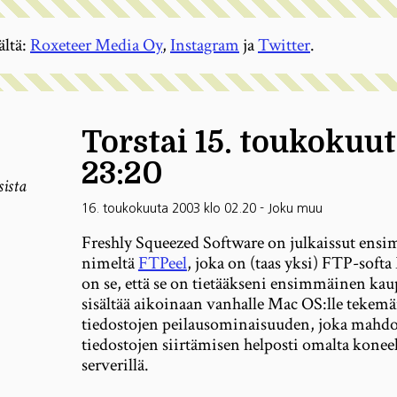
ältä:
Roxeteer Media Oy
,
Instagram
ja
Twitter
.
Torstai 15. toukokuu
23:20
sista
16. toukokuuta 2003 klo 02.20
-
Joku muu
Freshly Squeezed Software on julkaissut ensi
nimeltä
FTPeel
, joka on (taas yksi) FTP-soft
on se, että se on tietääkseni ensimmäinen kau
sisältää aikoinaan vanhalle Mac OS:lle tekem
tiedostojen peilausominaisuuden, joka mahdoll
tiedostojen siirtämisen helposti omalta kone
serverillä.