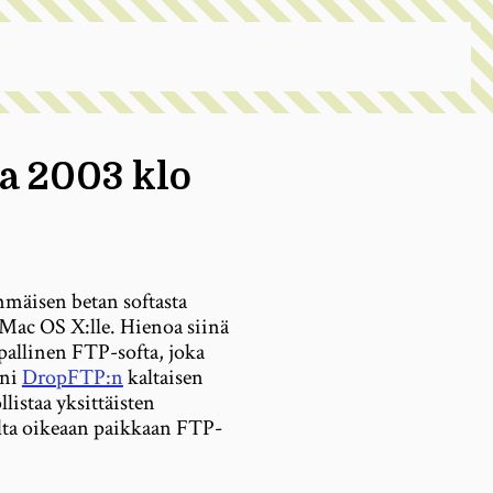
ta 2003 klo
mmäisen betan softasta
a Mac OS X:lle. Hienoa siinä
pallinen FTP-softa, joka
äni
DropFTP:n
kaltaisen
istaa yksittäisten
elta oikeaan paikkaan FTP-