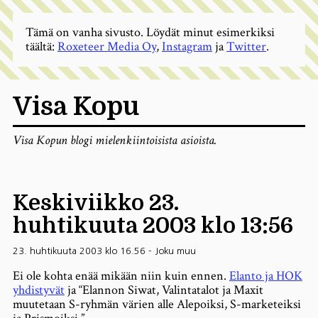
Tämä on vanha sivusto. Löydät minut esimerkiksi
täältä:
Roxeteer Media Oy
,
Instagram
ja
Twitter
.
Visa Kopu
Visa Kopun blogi mielenkiintoisista asioista.
Keskiviikko 23.
huhtikuuta 2003 klo 13:56
23. huhtikuuta 2003 klo 16.56
-
Joku muu
Ei ole kohta enää mikään niin kuin ennen.
Elanto ja HOK
yhdistyvät
ja “Elannon Siwat, Valintatalot ja Maxit
muutetaan S-ryhmän värien alle Alepoiksi, S-marketeiksi