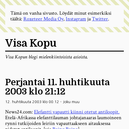
Tämä on vanha sivusto. Löydät minut esimerkiksi
täältä:
Roxeteer Media Oy
,
Instagram
ja
Twitter
.
Visa Kopu
Visa Kopun blogi mielenkiintoisista asioista.
Perjantai 11. huhtikuuta
2003 klo 21:12
12. huhtikuuta 2003 klo 00.12
-
Joku muu
News24.com:
Elefantti vapautti kiinni otetut antiloopit.
Etelä-Afrikassa elefanttilauman johtajanaaras laumoineen
rynni tutkijoiden leiriin vapauttaakseen aitauksessa