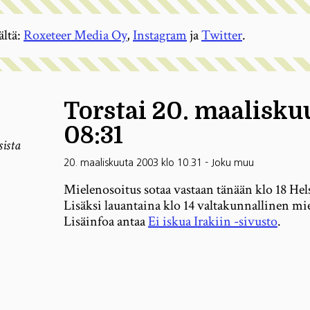
ältä:
Roxeteer Media Oy
,
Instagram
ja
Twitter
.
Torstai 20. maalisku
08:31
sista
20. maaliskuuta 2003 klo 10.31
-
Joku muu
Mielenosoitus sotaa vastaan tänään klo 18 Hel
Lisäksi lauantaina klo 14 valtakunnallinen mie
Lisäinfoa antaa
Ei iskua Irakiin -sivusto
.