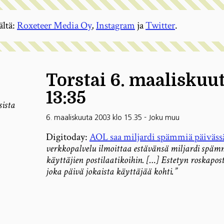
ältä:
Roxeteer Media Oy
,
Instagram
ja
Twitter
.
Torstai 6. maaliskuu
13:35
sista
6. maaliskuuta 2003 klo 15.35
-
Joku muu
Digitoday:
AOL saa miljardi spämmiä päiväss
verkkopalvelu ilmoittaa estävänsä miljardi späm
käyttäjien postilaatikoihin. […] Estetyn roskapos
joka päivä jokaista käyttäjää kohti.”