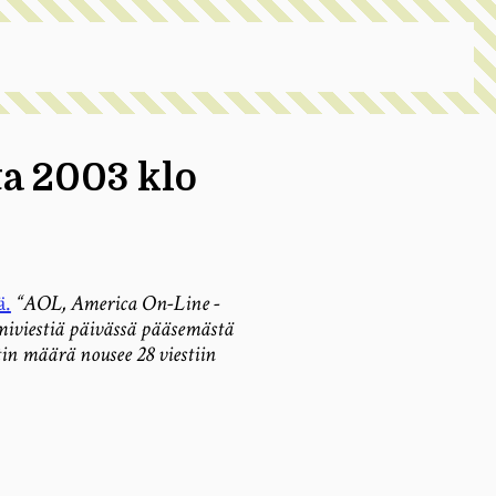
ta 2003 klo
ä.
“AOL, America On-Line -
miviestiä päivässä pääsemästä
tin määrä nousee 28 viestiin