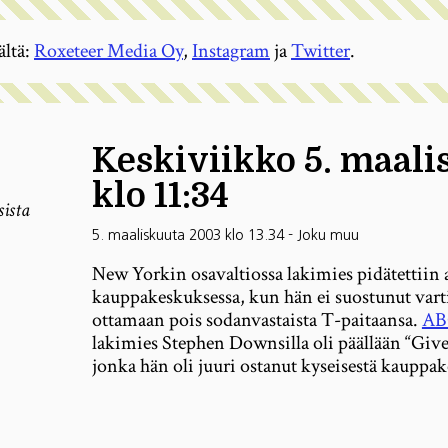
ältä:
Roxeteer Media Oy
,
Instagram
ja
Twitter
.
Keskiviikko 5. maal
klo 11:34
sista
5. maaliskuuta 2003 klo 13.34
-
Joku muu
New Yorkin osavaltiossa lakimies pidätettiin 
kauppakeskuksessa, kun hän ei suostunut vart
ottamaan pois sodanvastaista T-paitaansa.
AB
lakimies Stephen Downsilla oli päällään “Give
jonka hän oli juuri ostanut kyseisestä kauppak