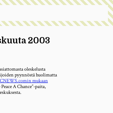
iskuuta 2003
asiattomasta oleskelusta
ijoiden pyynnöstä huolimatta
CNEWS.comin mukaan
 Peace A Chance”-paita,
eskuksesta.