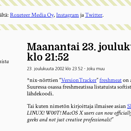
ältä:
Roxeteer Media Oy
,
Instagram
ja
Twitter
.
Maanantai 23. joulu
klo 21:52
sista
23. joulukuuta 2002 klo 23.52
-
Joku muu
*nix-nörttien “
VersionTracker
”
freshmeat
on 
Suuressa osassa freshmeatissa listatuista softis
lähdekoodi.
Tai kuten nimetön kirjoittaja ilmaisee asian
S
LINUX! W00T! MacOS X users can now officially
geeks and not just creative professionals!”