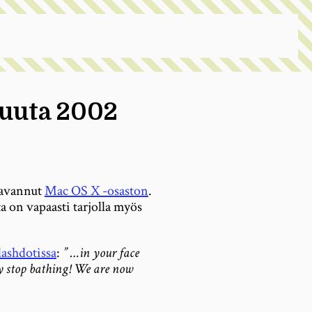
kuuta 2002
avannut
Mac OS X -osaston
.
ta on vapaasti tarjolla myös
lashdotissa
:
” …in your face
 stop bathing! We are now