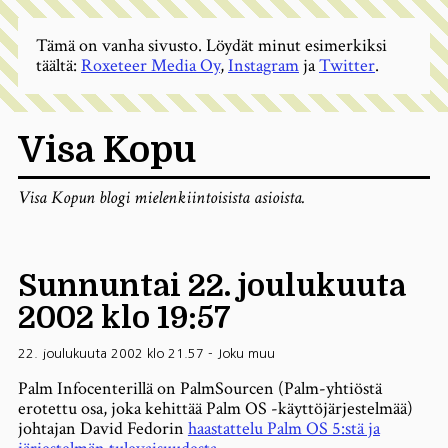
Tämä on vanha sivusto. Löydät minut esimerkiksi
täältä:
Roxeteer Media Oy
,
Instagram
ja
Twitter
.
Visa Kopu
Visa Kopun blogi mielenkiintoisista asioista.
Sunnuntai 22. joulukuuta
2002 klo 19:57
22. joulukuuta 2002 klo 21.57
-
Joku muu
Palm Infocenterillä on PalmSourcen (Palm-yhtiöstä
erotettu osa, joka kehittää Palm OS -käyttöjärjestelmää)
johtajan David Fedorin
haastattelu Palm OS 5:stä ja