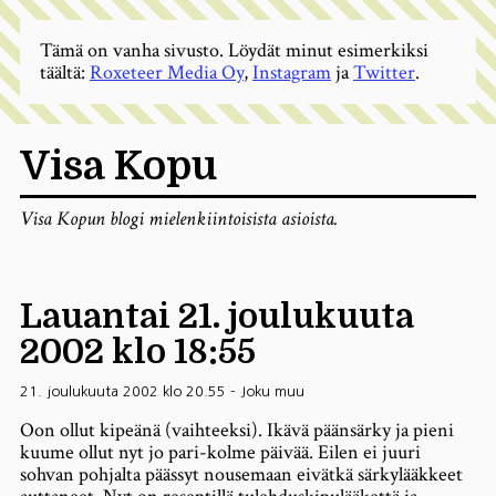
Tämä on vanha sivusto. Löydät minut esimerkiksi
täältä:
Roxeteer Media Oy
,
Instagram
ja
Twitter
.
Visa Kopu
Visa Kopun blogi mielenkiintoisista asioista.
Lauantai 21. joulukuuta
2002 klo 18:55
21. joulukuuta 2002 klo 20.55
-
Joku muu
Oon ollut kipeänä (vaihteeksi). Ikävä päänsärky ja pieni
kuume ollut nyt jo pari-kolme päivää. Eilen ei juuri
sohvan pohjalta päässyt nousemaan eivätkä särkylääkkeet