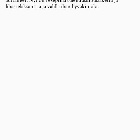
auttaneet. Nyt on reseptillä tulehduskipulääkettä ja
lihasrelaksanttia ja välillä ihan hyväkin olo.