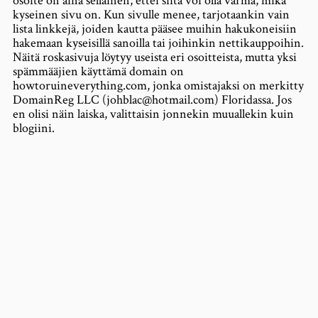
osoite on aina sellainen, ettei siitä voi olla varma, mikä
kyseinen sivu on. Kun sivulle menee, tarjotaankin vain
lista linkkejä, joiden kautta pääsee muihin hakukoneisiin
hakemaan kyseisillä sanoilla tai joihinkin nettikauppoihin.
Näitä roskasivuja löytyy useista eri osoitteista, mutta yksi
spämmääjien käyttämä domain on
howtoruineverything.com, jonka omistajaksi on merkitty
DomainReg LLC (johblac@hotmail.com) Floridassa. Jos
en olisi näin laiska, valittaisin jonnekin muuallekin kuin
blogiini.