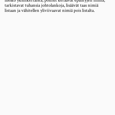
melko yksinkertaista; poliisit keräävät epäiltyjen nimiä,
tarkistavat tuhansia johtolankoja, lisäävät taas nimiä
listaan ja vähitellen yliviivaavat nimiä pois listalta.