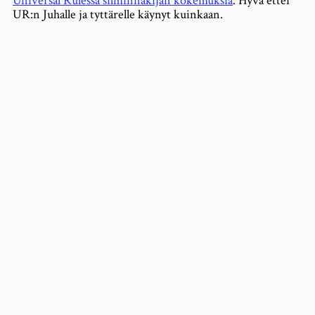
Universal Rulessa silminnäkijän kokemuksia
. Hyvä ettei
UR:n Juhalle ja tyttärelle käynyt kuinkaan.