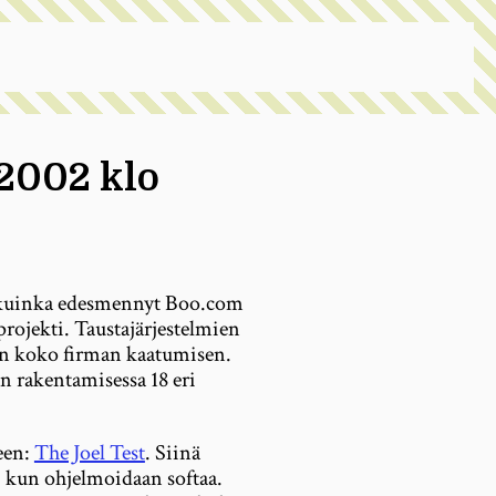
 2002 klo
ä, kuinka edesmennyt Boo.com
rojekti. Taustajärjestelmien
an koko firman kaatumisen.
n rakentamisessa 18 eri
een:
The Joel Test
. Siinä
a, kun ohjelmoidaan softaa.