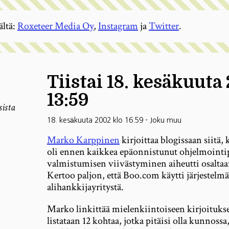
ältä:
Roxeteer Media Oy
,
Instagram
ja
Twitter
.
Tiistai 18. kesäkuuta
13:59
sista
18. kesäkuuta 2002 klo 16.59
-
Joku muu
Marko Karppinen
kirjoittaa blogissaan siit
oli ennen kaikkea epäonnistunut ohjelmointip
valmistumisen viivästyminen aiheutti osalta
Kertoo paljon, että Boo.com käytti järjestelmä
alihankkijayritystä.
Marko linkittää mielenkiintoiseen kirjoituks
listataan 12 kohtaa, jotka pitäisi olla kunnoss