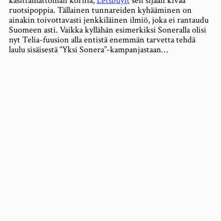
käsittämättömän kornia,
Letsbuyit
sen sijaan kivaa
ruotsipoppia. Tällainen tunnareiden kyhääminen on
ainakin toivottavasti jenkkiläinen ilmiö, joka ei rantaudu
Suomeen asti. Vaikka kyllähän esimerkiksi Soneralla olisi
nyt Telia-fuusion alla entistä enemmän tarvetta tehdä
laulu sisäisestä “Yksi Sonera”-kampanjastaan…