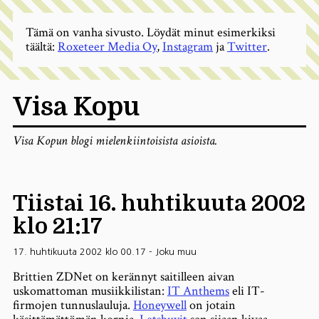
Tämä on vanha sivusto. Löydät minut esimerkiksi
täältä:
Roxeteer Media Oy
,
Instagram
ja
Twitter
.
Visa Kopu
Visa Kopun blogi mielenkiintoisista asioista.
Tiistai 16. huhtikuuta 2002
klo 21:17
17. huhtikuuta 2002 klo 00.17
-
Joku muu
Brittien ZDNet on kerännyt saitilleen aivan
uskomattoman musiikkilistan:
IT Anthems
eli IT-
firmojen tunnuslauluja.
Honeywell
on jotain