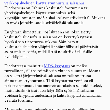
verkkopalvelujen käyttäjätunnusta ja salasanaa
.
Tiedostossa on “lähinnä keskustelufoorumien tai
yhteisöpalvelujen käyttäjätunnuksia sekä
käyttäjätunnusten md5 / sha1 -salasanatiivisteitä”. Mukana
on myös joitakin satoja selväkielisiä salasanoja.
En yhtään ihmettelisi, jos lähteenä on jokin tietty
keskustelualuesofta ja salasanat on kerätty käyttäen
hyväksi sen tietoturva-aukkoa. Vain harvat
keskustelualueiden ylläpitäjät säännöllisesti päivittävät
asentamiaan softia, mikä jättää ne alttiiksi tällaisille
hyökkäyksille.
Tiedotteessa mainittu
MD5-kryptaus
on melko
turvallinen, sillä se toimii vain yhteen suuntaan. Ideana
on se, että järjestelmässä salasana on tallennettuna
ainoastaan kryptattuna. Tätä kryptattua versiota eli
tarkistesummaa ei saa muutettua takaisin selkokieliseksi,
mutta sisäänkirjautuessa käyttäjän syöttämä salasana
voidaan kryptata uudestaan ja kahta kryptattua salasanaa
verrata toisiinsa.
Murtaminen on kuitenkin teoriassa mahdollista, jos