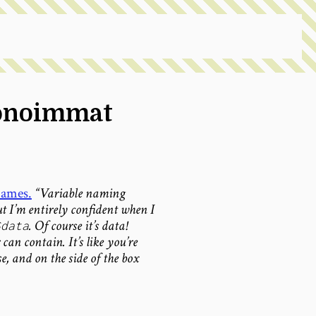
uonoimmat
names.
“Variable naming
ut I’m entirely confident when I
. Of course it’s data!
$data
can contain. It’s like you’re
, and on the side of the box