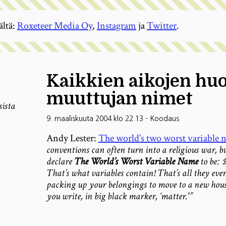
ältä:
Roxeteer Media Oy
,
Instagram
ja
Twitter
.
Kaikkien aikojen h
muuttujan nimet
sista
9. maaliskuuta 2004 klo 22.13
-
Koodaus
Andy Lester:
The world’s two worst variable 
conventions can often turn into a religious war, b
declare
The World’s Worst Variable Name
to be:
That’s what variables contain! That’s all they ever 
packing up your belongings to move to a new house
you write, in big black marker, ‘matter.'”