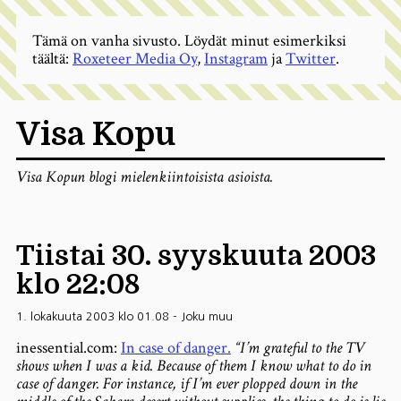
Tämä on vanha sivusto. Löydät minut esimerkiksi
täältä:
Roxeteer Media Oy
,
Instagram
ja
Twitter
.
Visa Kopu
Visa Kopun blogi mielenkiintoisista asioista.
Tiistai 30. syyskuuta 2003
klo 22:08
1. lokakuuta 2003 klo 01.08
-
Joku muu
inessential.com:
In case of danger.
“I’m grateful to the TV
shows when I was a kid. Because of them I know what to do in
case of danger. For instance, if I’m ever plopped down in the